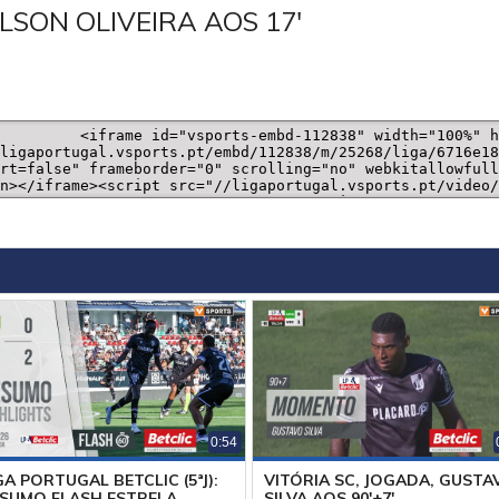
LSON OLIVEIRA AOS 17'
0:54
GA PORTUGAL BETCLIC (5ªJ):
VITÓRIA SC, JOGADA, GUSTA
SUMO FLASH ESTRELA
SILVA AOS 90'+7'