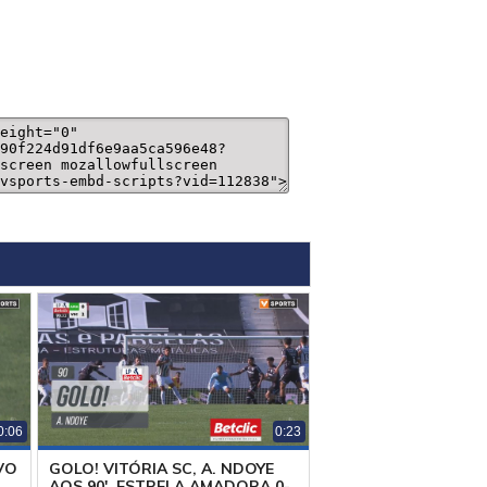
0:06
0:23
VO
GOLO! VITÓRIA SC, A. NDOYE
AOS 90', ESTRELA AMADORA 0-