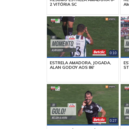
2 VITÓRIA SC
AM
0:10
ESTRELA AMADORA, JOGADA,
ES
ALAN GODOY AOS 86'
ST
0:27