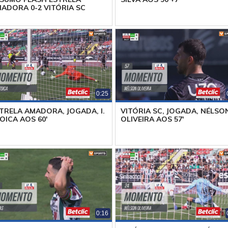
ADORA 0-2 VITÓRIA SC
0:25
TRELA AMADORA, JOGADA, I.
VITÓRIA SC, JOGADA, NÉLSO
OICA AOS 60'
OLIVEIRA AOS 57'
0:16