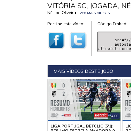
VITÓRIA SC, JOGADA, NÉ
Nélson Oliveira
- VER MAIS VÍDEOS
Partilhe este vídeo:
Código Embed:
MAIS VÍDEOS DESTE JOGO
4:00
LIGA PORTUGAL BETCLIC (5ªJ):
LI
RESUMO ESTRELA AMADORA 0-
RE