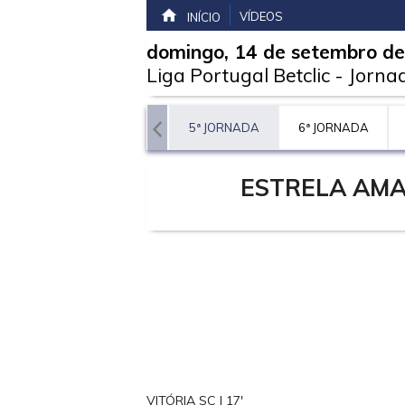
VÍDEOS
INÍCIO
domingo, 14 de setembro d
Liga Portugal Betclic
-
Jorna
ORNADA
4ª JORNADA
5ª JORNADA
6ª JORNADA
ESTRELA AM
VITÓRIA SC | 17'