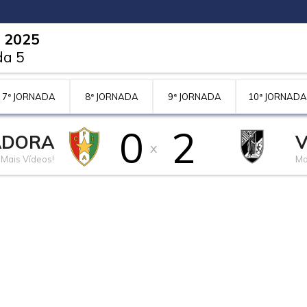
e 2025
da 5
7ª JORNADA
8ª JORNADA
9ª JORNADA
10ª JORNADA
0
2
ADORA
V
x
Mais Vídeos!
Ma