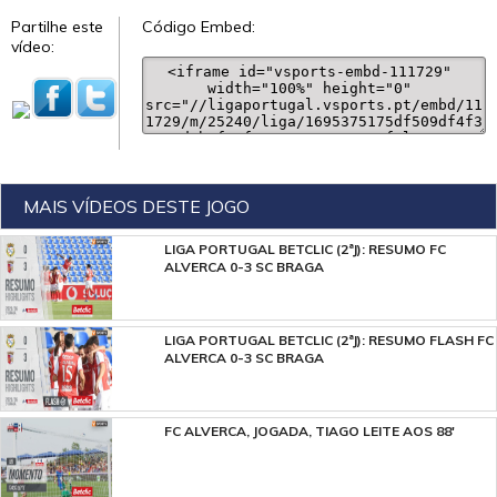
Partilhe este
Código Embed:
vídeo:
MAIS VÍDEOS DESTE JOGO
LIGA PORTUGAL BETCLIC (2ªJ): RESUMO FC
ALVERCA 0-3 SC BRAGA
LIGA PORTUGAL BETCLIC (2ªJ): RESUMO FLASH FC
ALVERCA 0-3 SC BRAGA
FC ALVERCA, JOGADA, TIAGO LEITE AOS 88'