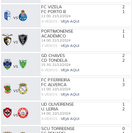
FC VIZELA
2
FC PORTO B
1
11:00,
21/12/2024
VS
4 VÍDEOS -
VEJA AQUI
PORTIMONENSE
1
ACADÉMICO
1
14:00,
21/12/2024
VS
3 VÍDEOS -
VEJA AQUI
GD CHAVES
2
CD TONDELA
2
15:30,
21/12/2024
VS
5 VÍDEOS -
VEJA AQUI
FC P.FERREIRA
1
FC ALVERCA
3
11:00,
22/12/2024
VS
5 VÍDEOS -
VEJA AQUI
UD OLIVEIRENSE
1
U. LEIRIA
2
14:00,
22/12/2024
VS
4 VÍDEOS -
VEJA AQUI
SCU TORREENSE
0