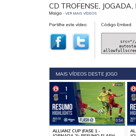
CD TROFENSE, JOGADA, 
Maiga
- VER MAIS VÍDEOS
Partilhe este vídeo:
Código Embed:
MAIS VÍDEOS DESTE JOGO
0:54
ALLIANZ CUP (FASE 1 -
AL
JORNADA 2): RESUMO FLASH
JO