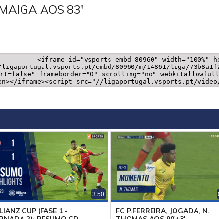
MAIGA AOS 83'
3:50
LIANZ CUP (FASE 1 -
FC P.FERREIRA, JOGADA, N.
RNADA 2): RESUMO CD
THOMAS AOS 90'+3'