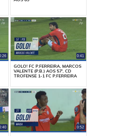
0:26
0:41
GOLO! FC P.FERREIRA, MARCOS
VALENTE (P.B.) AOS 57', CD
TROFENSE 1-1 FC P.FERREIRA
0:40
0:52