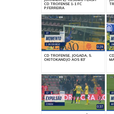
CD TROFENSE 1-1 FC
TR
P.FERREIRA
0:29
CD TROFENSE, JOGADA, S.
CD
OKITOKANDJO AOS 83'
MA
0:37