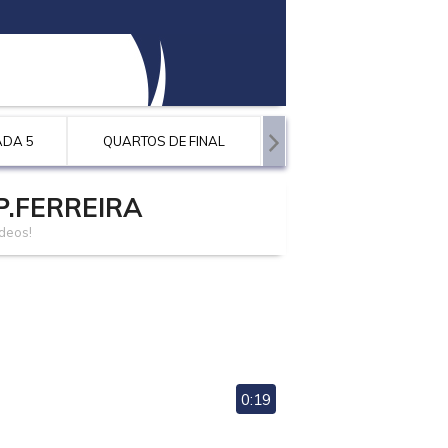
ADA 5
QUARTOS DE FINAL
MEIAS-FINAIS
P.FERREIRA
deos!
0:19