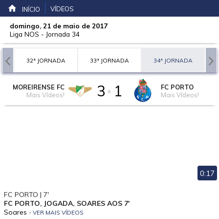
VÍDEOS
INÍCIO
domingo, 21 de maio de 2017
Liga NOS
-
Jornada 34
A
32ª JORNADA
33ª JORNADA
34ª JORNADA
3
1
MOREIRENSE FC
FC PORTO
x
Mais Vídeos!
Mais Vídeos!
0:17
FC PORTO | 7'
FC PORTO, JOGADA, SOARES AOS 7'
Soares
- VER MAIS VÍDEOS