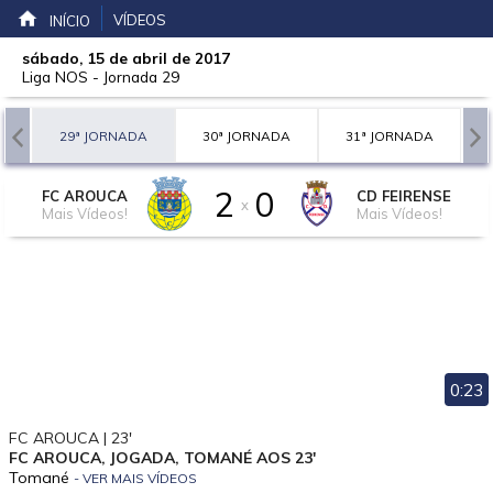
VÍDEOS
INÍCIO
sábado, 15 de abril de 2017
Liga NOS
-
Jornada 29
A
29ª JORNADA
30ª JORNADA
31ª JORNADA
2
0
FC AROUCA
CD FEIRENSE
x
Mais Vídeos!
Mais Vídeos!
0:23
FC AROUCA | 23'
FC AROUCA, JOGADA, TOMANÉ AOS 23'
Tomané
- VER MAIS VÍDEOS