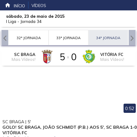
VÍDEOS
INÍCIO
sábado, 23 de maio de 2015
I Liga
-
Jornada 34
A
32ª JORNADA
33ª JORNADA
34ª JORNADA
5
0
SC BRAGA
VITÓRIA FC
x
Mais Vídeos!
Mais Vídeos!
0:52
SC BRAGA | 5'
GOLO! SC BRAGA, JOÃO SCHMIDT (P.B.) AOS 5', SC BRAGA 1-0
VITÓRIA FC