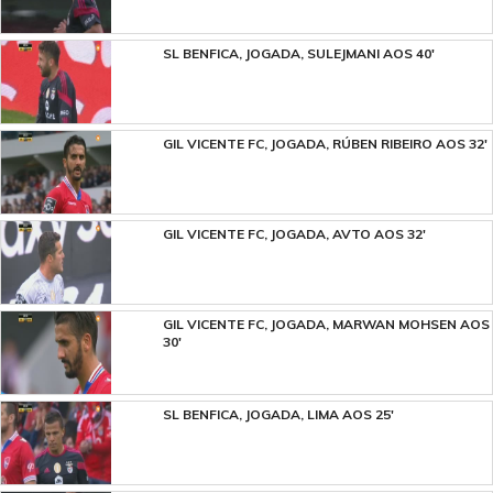
SL BENFICA, JOGADA, SULEJMANI AOS 40'
GIL VICENTE FC, JOGADA, RÚBEN RIBEIRO AOS 32'
GIL VICENTE FC, JOGADA, AVTO AOS 32'
GIL VICENTE FC, JOGADA, MARWAN MOHSEN AOS
30'
SL BENFICA, JOGADA, LIMA AOS 25'