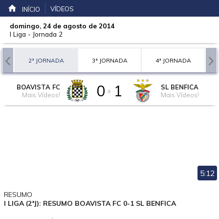
VÍDEOS
INÍCIO
domingo, 24 de agosto de 2014
I Liga
-
Jornada 2
A
2ª JORNADA
3ª JORNADA
4ª JORNADA
0
1
BOAVISTA FC
SL BENFICA
x
Mais Vídeos!
Mais Vídeos!
5:12
RESUMO
I LIGA (2ªJ): RESUMO BOAVISTA FC 0-1 SL BENFICA