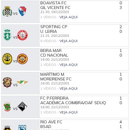
BOAVISTA FC
0
GIL VICENTE FC
3
21:30,
19/12/2003
VS
1 VÍDEOS -
VEJA AQUI
SPORTING CP
2
U. LEIRIA
0
21:15,
20/12/2003
VS
6 VÍDEOS -
VEJA AQUI
BEIRA MAR
1
CD NACIONAL
0
16:00,
21/12/2003
VS
1 VÍDEOS -
VEJA AQUI
MARÍTIMO M.
1
MOREIRENSE FC
0
16:00,
21/12/2003
VS
1 VÍDEOS -
VEJA AQUI
FC P.FERREIRA
1
ACADÉMICA COIMBRA/OAF SDUQ
0
16:00,
21/12/2003
VS
1 VÍDEOS -
VEJA AQUI
RIO AVE FC
4
BSAD
1