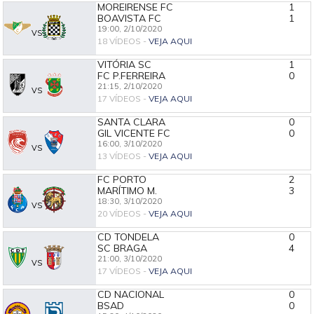
MOREIRENSE FC
1
BOAVISTA FC
1
19:00,
2/10/2020
VS
18 VÍDEOS -
VEJA AQUI
VITÓRIA SC
1
FC P.FERREIRA
0
21:15,
2/10/2020
VS
17 VÍDEOS -
VEJA AQUI
SANTA CLARA
0
GIL VICENTE FC
0
16:00,
3/10/2020
VS
13 VÍDEOS -
VEJA AQUI
FC PORTO
2
MARÍTIMO M.
3
18:30,
3/10/2020
VS
20 VÍDEOS -
VEJA AQUI
CD TONDELA
0
SC BRAGA
4
21:00,
3/10/2020
VS
17 VÍDEOS -
VEJA AQUI
CD NACIONAL
0
BSAD
0