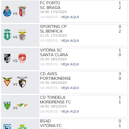
FC PORTO
1
SC BRAGA
2
19:00,
17/1/2020
VS
14 VÍDEOS -
VEJA AQUI
SPORTING CP
0
SL BENFICA
2
21:15,
17/1/2020
VS
15 VÍDEOS -
VEJA AQUI
VITÓRIA SC
1
SANTA CLARA
0
15:30,
18/1/2020
VS
16 VÍDEOS -
VEJA AQUI
CD AVES
3
PORTIMONENSE
0
15:30,
18/1/2020
VS
16 VÍDEOS -
VEJA AQUI
CD TONDELA
1
MOREIRENSE FC
1
18:00,
18/1/2020
VS
18 VÍDEOS -
VEJA AQUI
BSAD
0
VITÓRIA FC
1