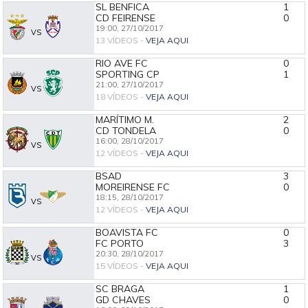
SL BENFICA
1
CD FEIRENSE
0
19:00,
27/10/2017
VS
13 VÍDEOS -
VEJA AQUI
RIO AVE FC
0
SPORTING CP
1
21:00,
27/10/2017
VS
18 VÍDEOS -
VEJA AQUI
MARÍTIMO M.
2
CD TONDELA
0
16:00,
28/10/2017
VS
12 VÍDEOS -
VEJA AQUI
BSAD
3
MOREIRENSE FC
0
18:15,
28/10/2017
VS
12 VÍDEOS -
VEJA AQUI
BOAVISTA FC
0
FC PORTO
3
20:30,
28/10/2017
VS
15 VÍDEOS -
VEJA AQUI
SC BRAGA
1
GD CHAVES
0