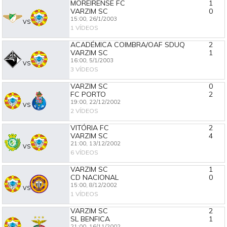
MOREIRENSE FC
1
VARZIM SC
0
15:00,
26/1/2003
VS
1 VÍDEOS
ACADÉMICA COIMBRA/OAF SDUQ
2
VARZIM SC
1
16:00,
5/1/2003
VS
3 VÍDEOS
VARZIM SC
0
FC PORTO
2
19:00,
22/12/2002
VS
2 VÍDEOS
VITÓRIA FC
2
VARZIM SC
4
21:00,
13/12/2002
VS
6 VÍDEOS
VARZIM SC
1
CD NACIONAL
0
15:00,
8/12/2002
VS
1 VÍDEOS
VARZIM SC
2
SL BENFICA
1
21:00,
16/11/2002