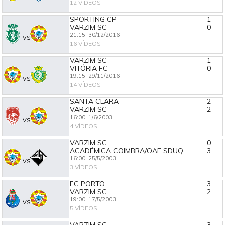
12 VÍDEOS
SPORTING CP
1
VARZIM SC
0
21:15,
30/12/2016
VS
16 VÍDEOS
VARZIM SC
1
VITÓRIA FC
0
19:15,
29/11/2016
VS
14 VÍDEOS
SANTA CLARA
2
VARZIM SC
2
16:00,
1/6/2003
VS
4 VÍDEOS
VARZIM SC
0
ACADÉMICA COIMBRA/OAF SDUQ
3
16:00,
25/5/2003
VS
3 VÍDEOS
FC PORTO
3
VARZIM SC
2
19:00,
17/5/2003
VS
5 VÍDEOS