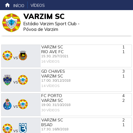
VÍDEOS
INÍCIO
VARZIM SC
Estádio Varzim Sport Club -
Póvoa de Varzim
VARZIM SC
1
RIO AVE FC
1
15:30,
25/7/2021
VS
16 VÍDEOS
GD CHAVES
3
VARZIM SC
1
17:00,
30/12/2018
VS
14 VÍDEOS
FC PORTO
4
VARZIM SC
2
19:00,
31/10/2018
VS
30 VÍDEOS
VARZIM SC
2
BSAD
1
17:30,
16/9/2018
VS