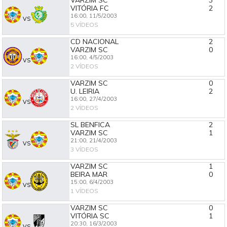
VARZIM SC
3
VITÓRIA FC
2
16:00,
11/5/2003
VS
5 VÍDEOS
CD NACIONAL
2
VARZIM SC
0
16:00,
4/5/2003
VS
2 VÍDEOS
VARZIM SC
0
U. LEIRIA
2
16:00,
27/4/2003
VS
2 VÍDEOS
SL BENFICA
2
VARZIM SC
1
21:00,
21/4/2003
VS
3 VÍDEOS
VARZIM SC
1
BEIRA MAR
0
15:00,
6/4/2003
VS
1 VÍDEOS
VARZIM SC
0
VITÓRIA SC
1
20:30,
16/3/2003
VS