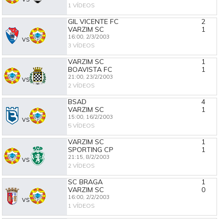
1 VÍDEOS
GIL VICENTE FC
2
VARZIM SC
1
16:00,
2/3/2003
VS
3 VÍDEOS
VARZIM SC
1
BOAVISTA FC
1
21:00,
23/2/2003
VS
2 VÍDEOS
BSAD
4
VARZIM SC
1
15:00,
16/2/2003
VS
5 VÍDEOS
VARZIM SC
1
SPORTING CP
1
21:15,
8/2/2003
VS
2 VÍDEOS
SC BRAGA
1
VARZIM SC
0
16:00,
2/2/2003
VS
1 VÍDEOS