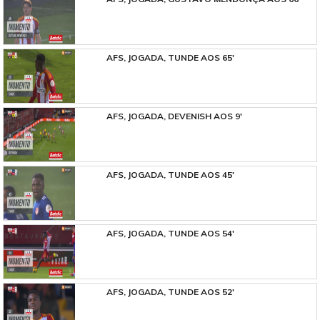
AFS, JOGADA, TUNDE AOS 65'
AFS, JOGADA, DEVENISH AOS 9'
AFS, JOGADA, TUNDE AOS 45'
AFS, JOGADA, TUNDE AOS 54'
AFS, JOGADA, TUNDE AOS 52'