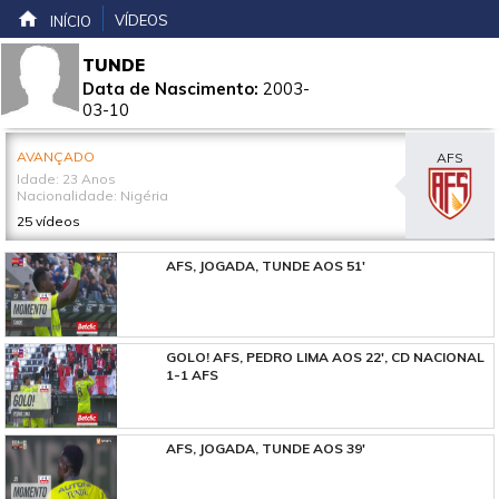
VÍDEOS
INÍCIO
TUNDE
Data de Nascimento:
2003-
03-10
AVANÇADO
AFS
Idade: 23 Anos
Nacionalidade: Nigéria
25 vídeos
AFS, JOGADA, TUNDE AOS 51'
GOLO! AFS, PEDRO LIMA AOS 22', CD NACIONAL
1-1 AFS
AFS, JOGADA, TUNDE AOS 39'