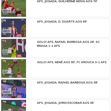
AFS, JOGADA, GUILHERME NEIVA AOS 74'
AFS, JOGADA, D. DUARTE AOS 69'
GOLO! AFS, RAFAEL BARBOSA AOS 28', SC
BRAGA 1-1 AFS
GOLO! AFS, NENÊ AOS 90', FC AROUCA 3-1 AFS
AFS, JOGADA, RAFAEL BARBOSA AOS 38'
AFS, JOGADA, JORDI ESCOBAR AOS 35'