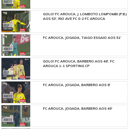
GOLO! FC AROUCA, J. LOMBOTO LOMPOMBI (P.B.)
AOS 53', RIO AVE FC 0-2 FC AROUCA
FC AROUCA, JOGADA, TIAGO ESGAIO AOS 51'
GOLO! FC AROUCA, BARBERO AOS 48', FC
AROUCA 1-1 SPORTING CP
FC AROUCA, JOGADA, BARBERO AOS 8'
FC AROUCA, JOGADA, BARBERO AOS 49'