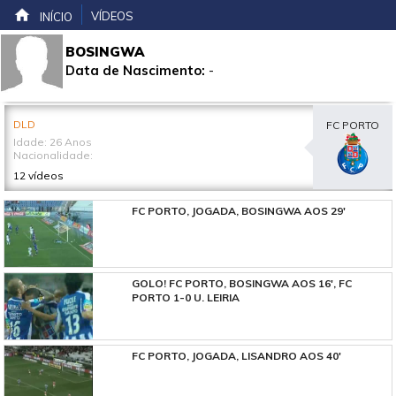
VÍDEOS
INÍCIO
BOSINGWA
Data de Nascimento:
-
DLD
FC PORTO
Idade: 26 Anos
Nacionalidade:
12 vídeos
FC PORTO, JOGADA, BOSINGWA AOS 29'
GOLO! FC PORTO, BOSINGWA AOS 16', FC
PORTO 1-0 U. LEIRIA
FC PORTO, JOGADA, LISANDRO AOS 40'